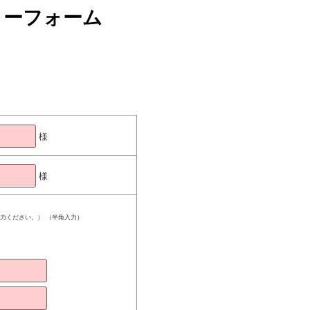
リーフォーム
様
様
ご入力ください。） （半角入力）