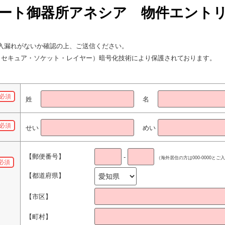
コート御器所アネシア
物件エント
入漏れがないか確認の上、ご送信ください。
L（セキュア・ソケット・レイヤー）暗号化技術により保護されております。
必須
姓
名
必須
せい
めい
【郵便番号】
-
（海外居住の方は000-0000と
必須
【都道府県】
【市区】
【町村】