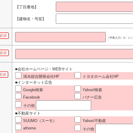
【丁目番地】
【建物名・号室】
必須
（半角入力）
※-（
必須
■会社ホームページ・WEBサイト
必須
清水総合開発会社HP
トヨタホーム会社HP
■インターネット広告
Google検索
Yahoo!検索
Facebook
バナー広告
その他
■不動産サイト
SUUMO（スーモ）
Yahoo!不動産
athome
その他