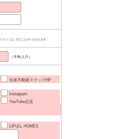
ハイフン）なしでもご入力いただけます。
（半角入力）
住友不動産ステップHP
Instagram
YouTube広告
LIFULL HOMES