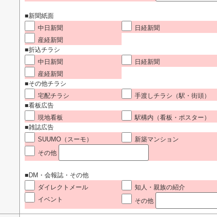
■新聞紙面
中日新聞
日経新聞
産経新聞
■折込チラシ
中日新聞
日経新聞
産経新聞
■その他チラシ
宅配チラシ
手渡しチラシ（駅・街頭）
■看板広告
現地看板
駅構内（看板・ポスター）
■雑誌広告
SUUMO（スーモ）
新築マンション
その他
■DM・会報誌・その他
ダイレクトメール
知人・親族の紹介
イベント
その他