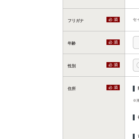
セ
フリガナ
年齢
性別
住所
※