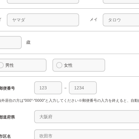
イ
メイ
歳
男性
女性
－
郵便番号
海外居住の方は"000"-"0000"と入力してください※郵便番号の入力を終えると、
都道府県
市区名