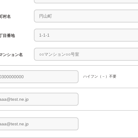
町村名
丁目番地
マンション名
ハイフン（－）不要