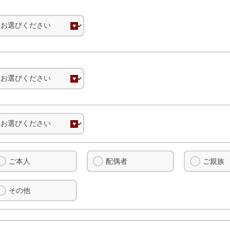
ご本人
配偶者
ご親族
その他