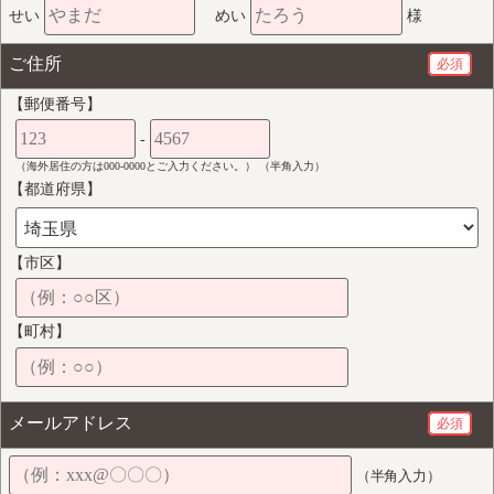
せい
めい
様
ご住所
必須
【郵便番号】
-
（海外居住の方は000-0000とご入力ください。） （半角入力）
【都道府県】
【市区】
【町村】
メールアドレス
必須
（半角入力）